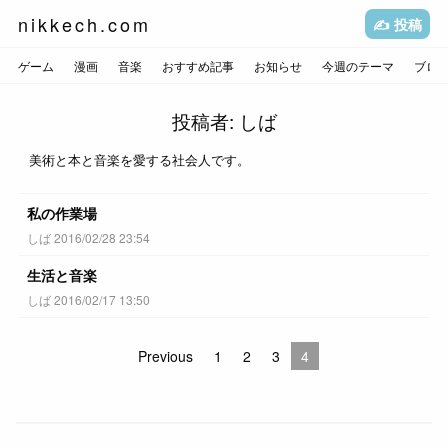
nikkech.com
✍️ 投稿
ゲーム
漫画
音楽
おすすめ記事
お知らせ
今週のテーマ
ブロ
投稿者:
しば
美術と本と音楽を愛する社会人です。
私の作業場
しば 2016/02/28 23:54
生活と音楽
しば 2016/02/17 13:50
Previous
1
2
3
4