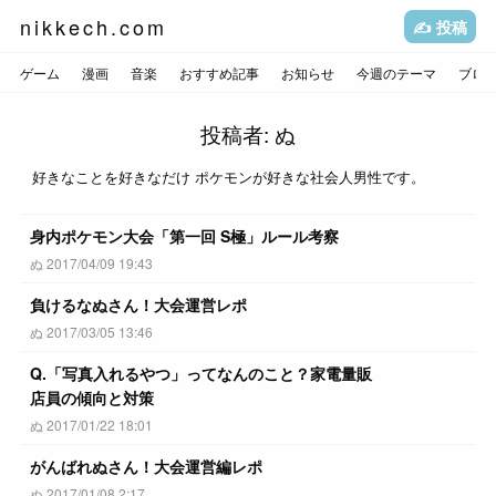
nikkech.com
✍️ 投稿
ゲーム
漫画
音楽
おすすめ記事
お知らせ
今週のテーマ
ブロ
投稿者:
ぬ
好きなことを好きなだけ ポケモンが好きな社会人男性です。
身内ポケモン大会「第一回 S極」ルール考察
ぬ 2017/04/09 19:43
負けるなぬさん！大会運営レポ
ぬ 2017/03/05 13:46
Q.「写真入れるやつ」ってなんのこと？家電量販
店員の傾向と対策
ぬ 2017/01/22 18:01
がんばれぬさん！大会運営編レポ
ぬ 2017/01/08 2:17