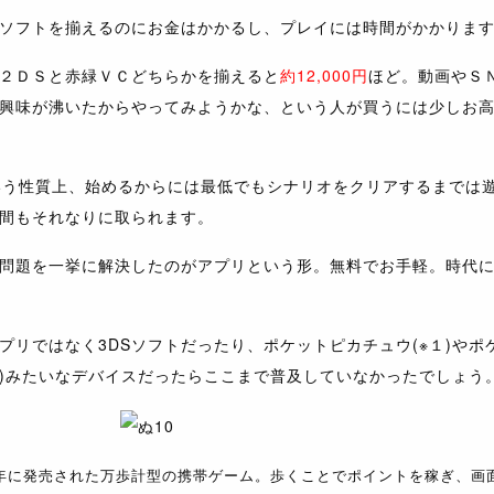
ソフトを揃えるのにお金はかかるし、プレイには時間がかかりま
２ＤＳと赤緑ＶＣどちらかを揃えると
約12,000円
ほど。動画やＳ
興味が沸いたからやってみようかな、という人が買うには少しお
いう性質上、始めるからには最低でもシナリオをクリアするまでは
間もそれなりに取られます。
問題を一挙に解決したのがアプリという形。無料でお手軽。時代
プリではなく3DSソフトだったり、ポケットピカチュウ(※１)やポ
２)みたいなデバイスだったらここまで普及していなかったでしょう
998年に発売された万歩計型の携帯ゲーム。歩くことでポイントを稼ぎ、画