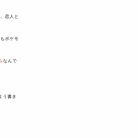
い。恋人と
でもポケモ
ム
なんで
よう書き