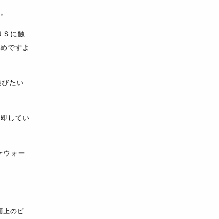
す。
ＮＳに触
高めですよ
遊びたい
に即してい
ケウォー
。
面上のピ