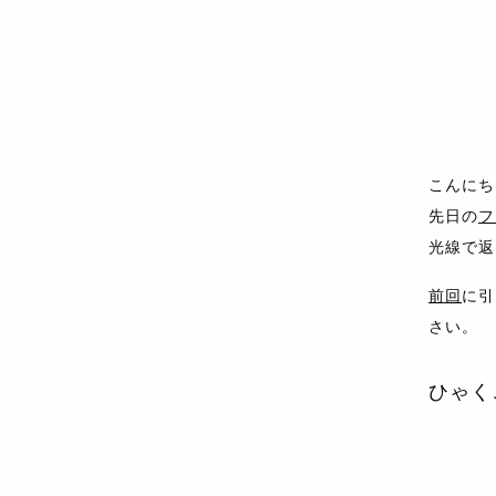
こんにち
先日の
フ
光線で返
前回
に引
さい。
ひゃく