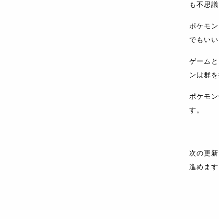
も不思議
ポケモン
でもいい
ゲームと
ンは群を
ポケモン
す。
次の更新
進めます