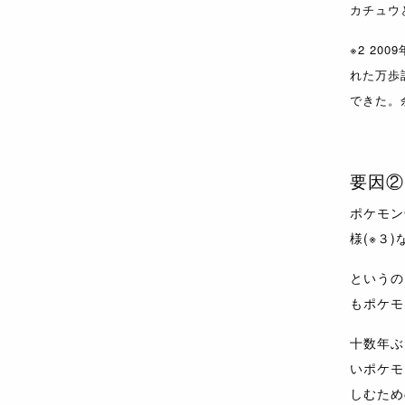
カチュウ
※2 2
れた万歩
できた。
要因②
ポケモン
様(※３
というの
もポケモ
十数年ぶ
いポケモ
しむため