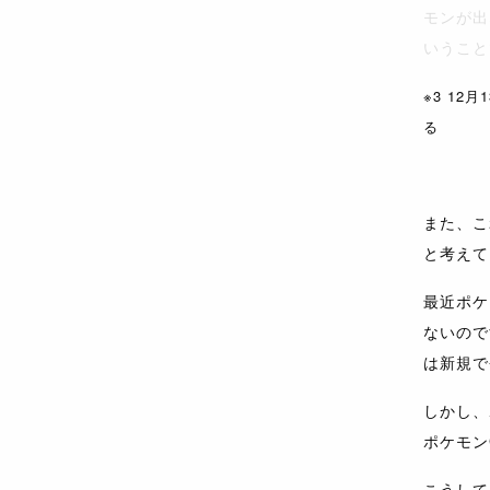
モンが出
いうこと
※3 1
る
また、こ
と考えて
最近ポケ
ないので
は新規で
しかし、
ポケモン
こうして