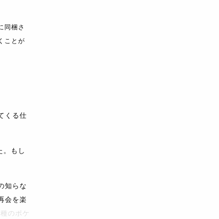
｣に同梱さ
くことが
てくる仕
た。もし
の知らな
再会を楽
全種のポケ