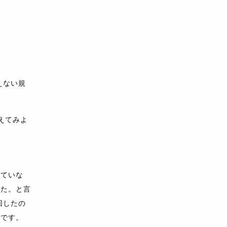
えない規
えてみよ
していな
した。と言
回したの
んです。