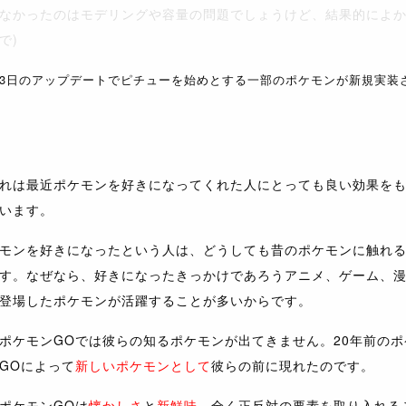
なかったのはモデリングや容量の問題でしょうけど、結果的によ
で)
2月13日のアップデートでピチューを始めとする一部のポケモンが新規実装
れは最近ポケモンを好きになってくれた人にとっても良い効果を
います。
モンを好きになったという人は、どうしても昔のポケモンに触れ
す。なぜなら、好きになったきっかけであろうアニメ、ゲーム、
登場したポケモンが活躍することが多いからです。
ポケモンGOでは彼らの知るポケモンが出てきません。20年前のポ
GOによって
新しいポケモンとして
彼らの前に現れたのです。
ポケモンGOは
懐かしさ
と
新鮮味
、全く正反対の要素を取り入れる