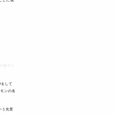
強の親子の
Oをして
ケモンの名
いう光景