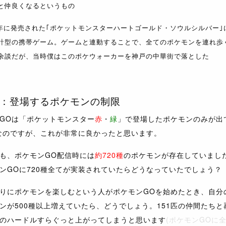
と仲良くなるというもの
009年に発売された｢ポケットモンスターハートゴールド・ソウルシルバー
計型の携帯ゲーム。ゲームと連動することで、全てのポケモンを連れ歩
余談だが、当時僕はこのポケウォーカーを神戸の中華街で落とした
：登場するポケモンの制限
GOは「ポケットモンスター
赤
・
緑
」で登場したポケモンのみが出
)なのですが、これが非常に良かったと思います。
も、ポケモンGO配信時には
約720種
のポケモンが存在していまし
ンGOに720種全てが実装されていたらどうなっていたでしょう？
りにポケモンを楽しむという人がポケモンGOを始めたとき、自分
ンが500種以上増えていたら、どうでしょう。151匹の仲間たちと
のハードルすらぐっと上がってしまうと思います
(ポケモンGOに