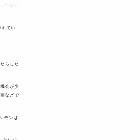
かったなと
されてい
もたらした
る機会が少
漫画などで
ケモンは
ことに成