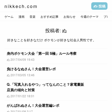
nikkech.com
✍️ 投稿
ゲーム
漫画
音楽
おすすめ記事
お知らせ
今週のテーマ
ブロ
投稿者:
ぬ
好きなことを好きなだけ ポケモンが好きな社会人男性です。
身内ポケモン大会「第一回 S極」ルール考察
ぬ 2017/04/09 19:43
負けるなぬさん！大会運営レポ
ぬ 2017/03/05 13:46
Q.「写真入れるやつ」ってなんのこと？家電量販
店員の傾向と対策
ぬ 2017/01/22 18:01
がんばれぬさん！大会運営編レポ
ぬ 2017/01/08 2:17