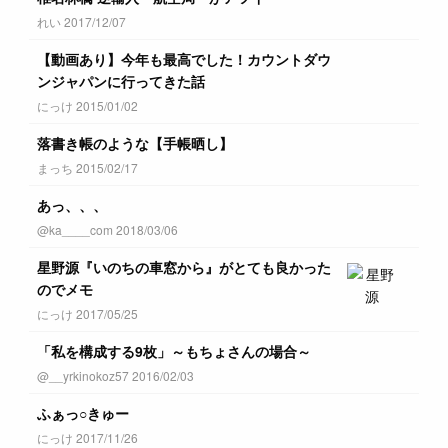
れい 2017/12/07
【動画あり】今年も最高でした！カウントダウ
ンジャパンに行ってきた話
にっけ 2015/01/02
落書き帳のような【手帳晒し】
まっち 2015/02/17
あっ、、、
@ka____com 2018/03/06
星野源『いのちの車窓から』がとても良かった
のでメモ
にっけ 2017/05/25
「私を構成する9枚」～もちょさんの場合～
@__yrkinokoz57 2016/02/03
ふぁっ○きゅー
にっけ 2017/11/26