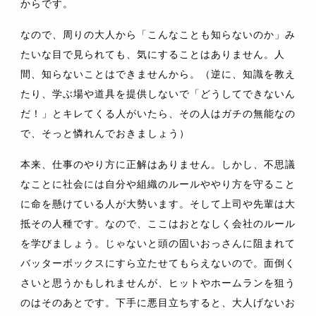
からです。
なので、周りの大人から「こんなことも知らないのか」み
たいな目で見られても、気にすることはありません。人
間、知らないことはできませんから。（逆に、知識を教え
たり、学ぶ場や道具を提供しないで「どうしてできないん
だ！」とキレてくる人がいたら、その人はガチの無能なの
で、そっと憐れんでおきましょう）
本来、仕事のやり方に正解はありません。しかし、不思議
なことに社会には自分や組織のルールややり方を守ること
に命を懸けている人が大勢います。そして上司や先輩は大
抵その人種です。なので、ここはおとなしく会社のルール
を学びましょう。じゃないと頭の固いおっさんに阻まれて
バッターボックスにすら立たせてもらえないので。面倒く
さいと思うかもしれませんが、ヒットやホームランを狙う
のはそのあとです。下手に悪目立ちすると、大人げないお