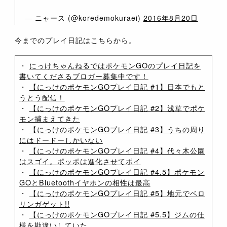
— ニャース (@koredemokuraei)
2016年8月20日
今までのプレイ日記はこちらから。
・
にっけちゃんねるではポケモンGOのプレイ日記を
書いてくださるブロガー募集中です！
・
【にっけのポケモンGOプレイ日記 #1】日本でもと
うとう配信！
・
【にっけのポケモンGOプレイ日記 #2】浅草でポケ
モン捕まえてきた
・
【にっけのポケモンGOプレイ日記 #3】うちの周り
にはドードーしかいない
・
【にっけのポケモンGOプレイ日記 #4】代々木公園
はスゴイ。ポッポは進化させてポイ
・
【にっけのポケモンGOプレイ日記 #4.5】ポケモン
GOとBluetoothイヤホンの相性は最高
・
【にっけのポケモンGOプレイ日記 #5】地元でベロ
リンガゲット!!
・
【にっけのポケモンGOプレイ日記 #5.5】ジムの仕
様を勘違いしていた