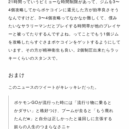
21時間っていうビミョーな時間制限があって、ジムを3〜
4個攻略してからポケコインに還元した方が効率良さそう
なんですけど、3〜4個攻略ってなかなか難しくて、僕み
たいなサラリーマンだとプレイする時間帯が他のプレイヤ
ーと被ってたりするんですよね。ってことでもう1個ジム
を攻略したらすぐさまポケコインをゲットするようにして
います。その方が精神衛生も良い。2個制圧出来たらラッ
キーくらいのスタンスで。
おまけ
このニュースのツイートがキレッキレだった。
ポケモンGOが流行った時には「流行り物に乗ると
かダサい」と格好つけ、ブームが去ると「もう廃れ
たんだw」と自分は正しかったと遠回しに主張する
奴らの人生のつまらなさニャ