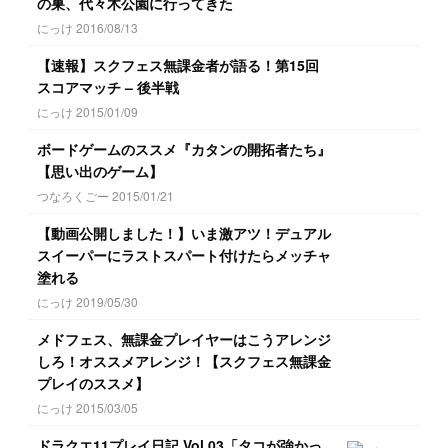
の巣、代々木公園に行ってきた
にっけ 2016/08/13
【速報】スクフェス無課金者が語る！第15回
スコアマッチ – 後半戦
にっけ 2015/01/09
ボードゲームのススメ『カタンの開拓者たち』
【思い出のゲーム】
つなろくごー 2015/01/21
【動画公開しました！】いま激アツ！デュアル
スイーパーにラストスパート付けたらメッチャ
塗れる
にっけ 2019/05/30
メドフェス、無課金プレイヤーはこうアレンジ
しろ！オススメアレンジ！【スクフェス無課金
プレイのススメ】
にっけ 2015/03/05
ドラクエ11プレイ日記 Vol.03「タコが強かっ