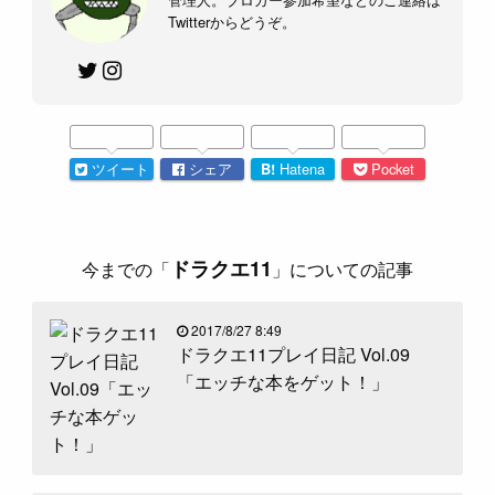
Twitterからどうぞ。
ツイート
シェア
B!
Hatena
Pocket
ドラクエ11
今までの「
」についての記事
2017/8/27 8:49
ドラクエ11プレイ日記 Vol.09
「エッチな本をゲット！」