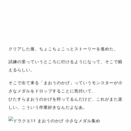
クリアした後、ちょこちょこっとストーリーを進めた。
試練の里っていうところに行けるようになって、そこで鍛
えるらしい。
そこで出て来る「まおうのかげ」っていうモンスターが小
さなメダルをドロップすることに気付いて、
ひたすらまおうのかげを狩ってるんだけど、これがまた楽
しい。こういう作業好きなんだよなあ。