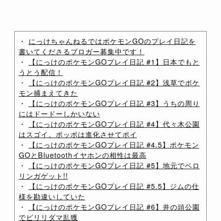
・
にっけちゃんねるではポケモンGOのプレイ日記を
書いてくださるブロガー募集中です！
・
【にっけのポケモンGOプレイ日記 #1】日本でもと
うとう配信！
・
【にっけのポケモンGOプレイ日記 #2】浅草でポケ
モン捕まえてきた
・
【にっけのポケモンGOプレイ日記 #3】うちの周り
にはドードーしかいない
・
【にっけのポケモンGOプレイ日記 #4】代々木公園
はスゴイ。ポッポは進化させてポイ
・
【にっけのポケモンGOプレイ日記 #4.5】ポケモン
GOとBluetoothイヤホンの相性は最高
・
【にっけのポケモンGOプレイ日記 #5】地元でベロ
リンガゲット!!
・
【にっけのポケモンGOプレイ日記 #5.5】ジムの仕
様を勘違いしていた
・
【にっけのポケモンGOプレイ日記 #6】井の頭公園
でビリリダマ乱獲