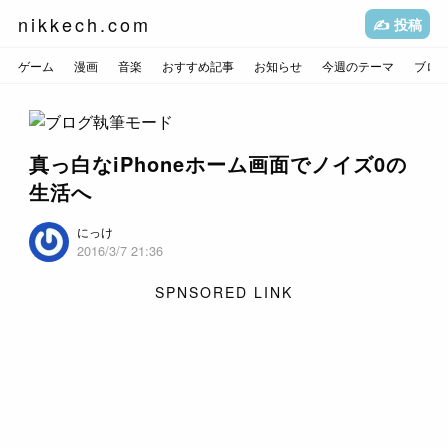
nikkech.com
✍️ 投稿
ゲーム
漫画
音楽
おすすめ記事
お知らせ
今週のテーマ
ブロ
真っ白なiPhoneホーム画面でノイズ0の
生活へ
にっけ
2016/3/7 21:36
SPNSORED LINK