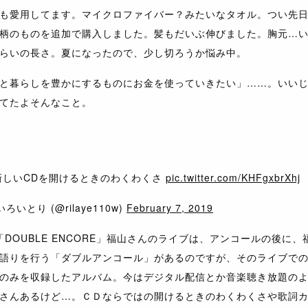
も愛用してます。マイクロファイバー？みたいなタオル。つい先
柄のものを追加で購入しました。髪もだいぶ伸びました。胸元…
らいの長さ。夏になったので、少し切ろうか悩み中。
と暮らしを豊かにするものにお金を使っていきたい」……。いい
てたよそんなこと。
新しいCDを開けるときのわくわくさ
pic.twitter.com/KHFgxbrXhj
ろいとり (@rilaye110w)
February 7, 2019
売「DOUBLE ENCORE」福山さんのライブは、アンコールの後に、
語りを行う「ダブルアンコール」があるのですが、そのライブで
のみを収録したアルバム。今はデジタル配信とか音楽聴き放題の
さんあるけど…。ＣＤならではの開けるときのわくわくさや歌詞