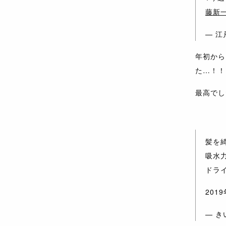
藤新
— 江戸
年初から
た…！！
最高でし
髪を
吸水
ドラ
20
— きい