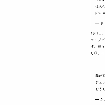
ほん
pic.t
— きい
1月1日
ライブグ
す。買う
り◎。っ
我が
ジェ
おう
— きい