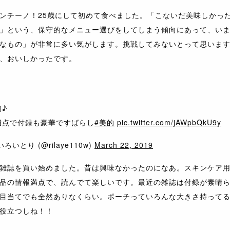
ンチーノ！25歳にして初めて食べました。「こないだ美味しかっ
」という、保守的なメニュー選びをしてしまう傾向にあって、い
なもの」が非常に多い気がします。挑戦してみないとって思いま
、おいしかったです。
的♪
満点で付録も豪華ですばらし
#美的
pic.twitter.com/jAWpbQkU9y
ろいとり (@rilaye110w)
March 22, 2019
雑誌を買い始めました。昔は興味なかったのになあ。スキンケア
品の情報満点で、読んでて楽しいです。最近の雑誌は付録が素晴
目当てでも全然ありなくらい。ポーチっていろんな大きさ持って
役立つしね！！