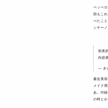
ペッペロ
回もこれ
べたこと
ンチーノ
初美
内容
— きい
最近美容
メイク用
あ。付録
の時とか