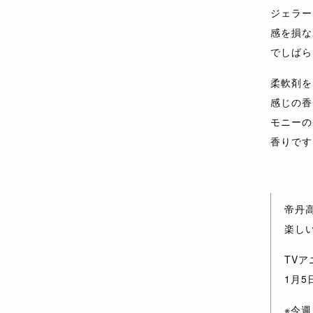
ジェラー
感を損な
でしばら
柔軟剤を
感じの香
モニーの
香りです
帝丹
楽し
TV
1月5
※今