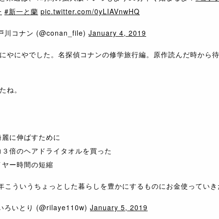
一
#新一と蘭
pic.twitter.com/0yLIAVnwHQ
川コナン (@conan_file)
January 4, 2019
にやにやでした。名探偵コナンの修学旅行編。原作読んだ時から
たね。
綺麗に伸ばすために
力３倍のヘアドライタオルを買った
イヤー時間の短縮
19年こういうちょっとした暮らしを豊かにするものにお金使っていき
ろいとり (@rilaye110w)
January 5, 2019