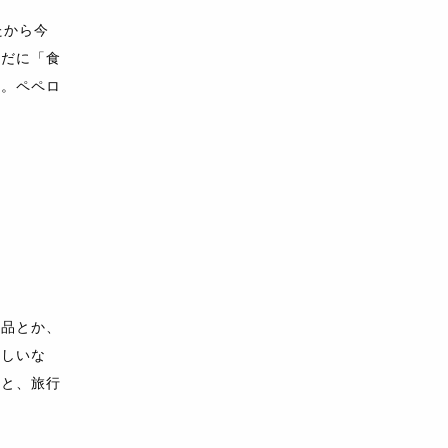
たから今
まだに「食
す。ペペロ
用品とか、
らしいな
ると、旅行