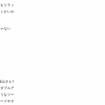
日もリラッ
いくかいか
じゃない
福山さん1
のダブルア
ようなツー
カードやそ