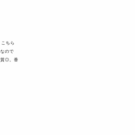
。こちら
ズなので
品質◎。香