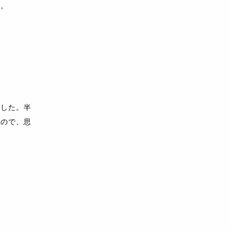
…。
ました。半
るので、思