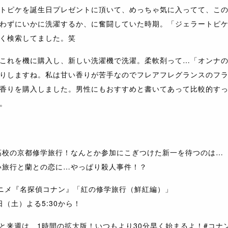
トピケを誕生日プレゼントに頂いて、めっちゃ気に入ってて、こ
わずにいかに洗濯するか、に奮闘していた時期。「ジェラートピ
く検索してました。笑
これを機に購入し、新しい洗濯機で洗濯。柔軟剤って…「オンナ
りしますね。私は甘い香りが苦手なのでフレアフレグランスのフ
香りを購入しました。男性にもおすすめと書いてあって比較的す
。
高校の京都修学旅行！なんとか参加にこぎつけた新一を待つのは…
い旅行と蘭との恋に…やっぱり殺人事件！？
アニメ『名探偵コナン』「紅の修学旅行（鮮紅編）」
日（土）よる5:30から！
週と来週は、1時間の拡大版！いつもより30分早く始まるよ！
#コナ