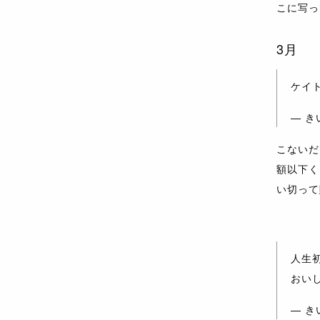
こに写っ
3月
ケイ
— きい
こないだ
額以下く
い切って
人生
おい
— きい