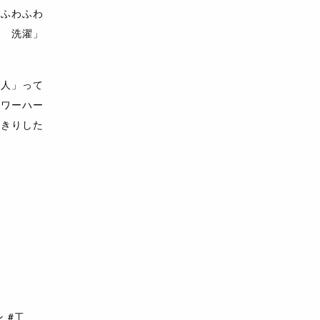
のふわふわ
ケ 洗濯」
の人」って
ラワーハー
っきりした
ン
#工