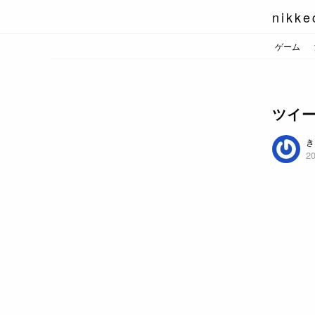
nikke
ゲーム
ツイー
き
20