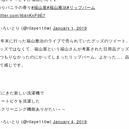
のりバニラの香り
#福山屋
#福山雅治
#リップバーム
witter.com/I64nKnF9E7
ろいとり (@rilaye110w)
January 1, 2019
。年末に行った福山雅治のライブで売られていたグッズのツイート
ッズではなくて、福山屋という福山さんが考案された日用品グッ
つもりなかったのにかってしまったリップバーム。よかった…。
て感じです。
家にきた新しい洗濯機で
ラートピケを洗濯した
ちクリーニング機能ありがたい～～
ろいとり (@rilaye110w)
January 4, 2019