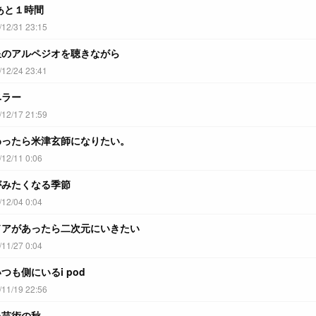
もあと１時間
2/31 23:15
星のアルペジオを聴きながら
2/24 23:41
ベラー
2/17 21:59
わったら米津玄師になりたい。
2/11 0:06
がみたくなる季節
2/04 0:04
ドアがあったら二次元にいきたい
1/27 0:04
つも側にいるi pod
1/19 22:56
た芸術の秋