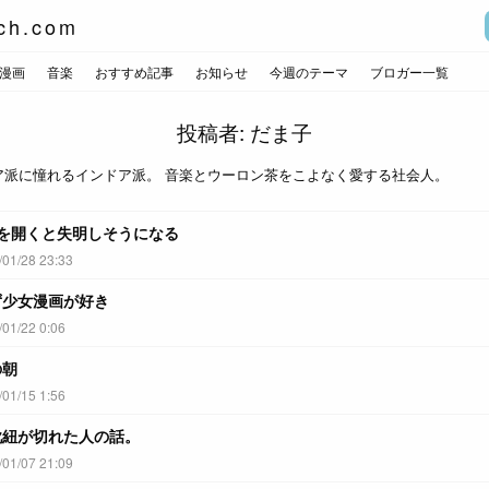
ch.com
漫画
音楽
おすすめ記事
お知らせ
今週のテーマ
ブロガー一覧
投稿者:
だま子
ア派に憧れるインドア派。 音楽とウーロン茶をこよなく愛する社会人。
ookを開くと失明しそうになる
1/28 23:33
ず少女漫画が好き
1/22 0:06
の朝
1/15 1:56
靴紐が切れた人の話。
1/07 21:09