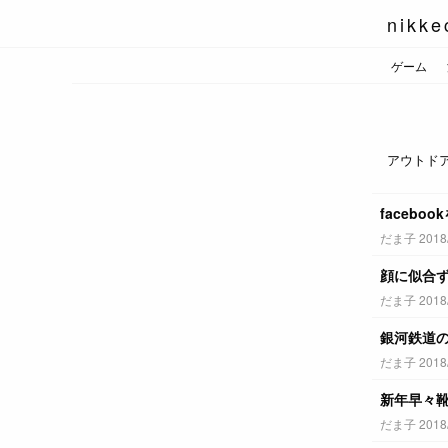
nikke
ゲーム
アウトド
faceb
だま子 2018/0
顔に似合
だま子 2018/0
銀河鉄道
だま子 2018/0
新年早々
だま子 2018/0