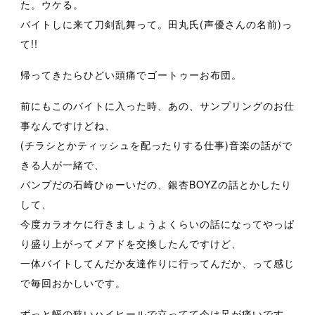
た。ウケる。
バイトしに来て刀剣乱舞って。田丸氏(声優さんの名前)っ
て!!
帰ってきたらひどい頭痛でゴートゥーお布団。
前にもこのバイトに入った時、あの、サンプリングのお仕
事なんですけどね、
(チラシとかティッシュを配ったりする仕事)音楽の話がで
きる人が一緒で、
バンプだの石崎ひゅーいだの、銀杏BOYZの話とかしたり
して、
今度カラオケに行きましょうよくらいの話になってやっぱ
り盛り上がってメアドを交換したんですけど、
一体バイトしてんだか友達作りに行ってんだか、って感じ
で毎回おかしいです。
ずっと幅の狭いハイヒールで立ってて今は足が痛いです。