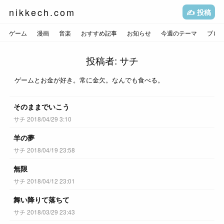
nikkech.com
✍️ 投稿
ゲーム
漫画
音楽
おすすめ記事
お知らせ
今週のテーマ
ブロ
投稿者:
サチ
ゲームとお金が好き。常に金欠。なんでも食べる。
そのままでいこう
サチ 2018/04/29 3:10
羊の夢
サチ 2018/04/19 23:58
無限
サチ 2018/04/12 23:01
舞い降りて落ちて
サチ 2018/03/29 23:43